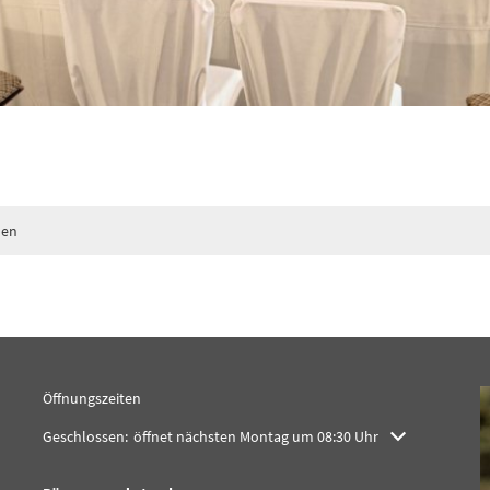
nen
Öffnungszeiten
Klicken, um weitere Öffnungs- oder Schließzeiten auszublenden
Geschlossen:
öffnet nächsten Montag um 08:30 Uhr