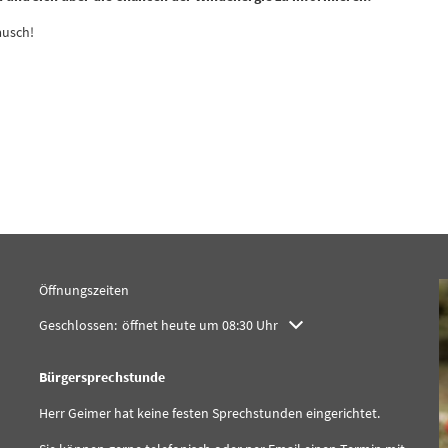
ausch!
Öffnungszeiten
Klicken, um weitere Öffnungs- oder Schließzeiten auszublenden
Geschlossen:
öffnet heute um 08:30 Uhr
Bürgersprechstunde
Herr Geimer hat keine festen Sprechstunden eingerichtet.