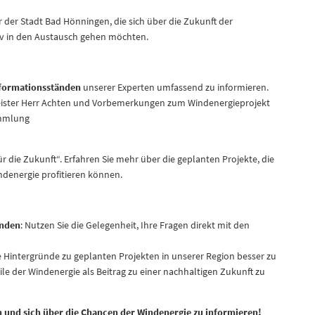
r der Stadt Bad Hönningen, die sich über die Zukunft der
iv in den Austausch gehen möchten.
formationsständen
unserer Experten umfassend zu informieren.
ister Herr Achten und Vorbemerkungen zum Windenergieprojekt
ammlung
 die Zukunft“. Erfahren Sie mehr über die geplanten Projekte, die
denergie profitieren können.
änden
: Nutzen Sie die Gelegenheit, Ihre Fragen direkt mit den
e Hintergründe zu geplanten Projekten in unserer Region besser zu
e der Windenergie als Beitrag zu einer nachhaltigen Zukunft zu
ken und sich über die Chancen der Windenergie zu informieren!