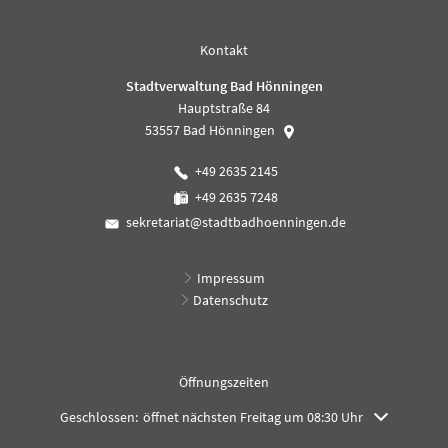
Kontakt
Stadtverwaltung Bad Hönningen
Hauptstraße 84
53557
Bad Hönningen
+49 2635 2145
+49 2635 7248
sekretariat@stadtbadhoenningen.de
Impressum
Datenschutz
Öffnungszeiten
Klicken, um weitere Öffnungs- oder Schließzeiten auszublenden
Geschlossen:
öffnet nächsten Freitag um 08:30 Uhr